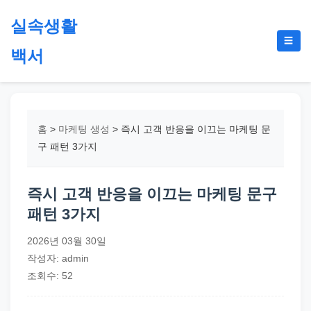
본
실속생활
문
메
☰
으
백서
뉴
토
로
글
절
건
약,
너
재
뛰
홈
>
마케팅 생성
>
즉시 고객 반응을 이끄는 마케팅 문
테
기
구 패턴 3가지
크,
지
즉시 고객 반응을 이끄는 마케팅 문구
원
패턴 3가지
금,
정
2026년 03월 30일
부
작성자: admin
정
조회수: 52
책,