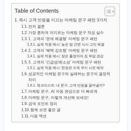
직
장
Table of Contents
문
즉시 고객 반응을 이끄는 마케팅 문구 패턴 3가지
서
먼저 결론
가장 흔하게 저지르는 마케팅 문구 작성 실수
와
1. 고객의 ‘문제 해결형’ 마케팅 문구 패턴
민
실제 적용 예시: 늦은 밤 간편 식사 고민 해결
원
2. 고객의 ‘혜택 강조형’ 마케팅 문구 패턴
실제 적용 예시: 잦은 출장자의 짐 부담 경감
정
3. 고객의 ‘긴급성/희소성’ 마케팅 문구 패턴
보
실제 적용 예시: 한정판 수제 쿠키 사전 예약
성공적인 마케팅 문구와 실패하는 문구의 결정적
를
차이
실
체크리스트: 내 문구, 고객 반응을 끌어낼까?
제
마케팅 문구, AI 자동 완성으로 더 빠르게
마케팅 문구, 이렇게 개선해 보세요!
검
검색 포인트 정리
색
함께 보면 좋은 글
키
다음 액션
워