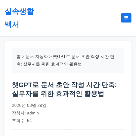
본
실속생활
문
메
☰
으
백서
뉴
토
로
글
절
건
약,
너
재
뛰
홈
>
문서 자동화
>
챗GPT로 문서 초안 작성 시간 단
테
기
축: 실무자를 위한 효과적인 활용법
크,
지
챗GPT로 문서 초안 작성 시간 단축:
원
실무자를 위한 효과적인 활용법
금,
정
2026년 03월 29일
부
작성자: admin
정
조회수: 54
책,