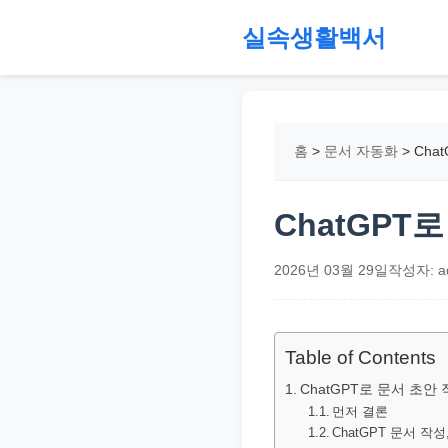
본
실속생활백서
문
으
절
로
약,
건
재
홈
>
문서 자동화
>
Cha
너
테
뛰
크,
기
지
ChatGPT
원
금,
2026년 03월 29일
작성자: a
정
부
정
Table of Contents
책,
ChatGPT로 문서 초안
직
먼저 결론
ChatGPT 문서 작
장