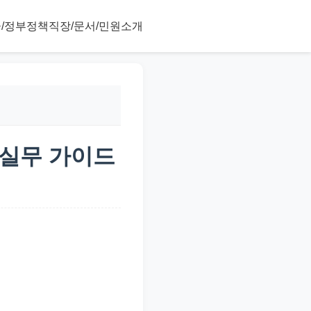
/정부정책
직장/문서/민원
소개
 실무 가이드