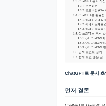
ChatGPT 문서 
문
무료 버전:
서
유료 버전 (ChatG
ChatGPT를 활용한
와
예시 1: 마케팅
민
예시 2: 신제품
예시 3: 회의록 
원
ChatGPT로 문서 작
정
Q1: ChatG
Q2: ChatG
보
Q3: ChatGP
를
검색 포인트 정리
실
함께 보면 좋은 글
제
검
ChatGPT로 문서 
색
키
먼저 결론
워
드
기
ChatGPT를 사용하여 