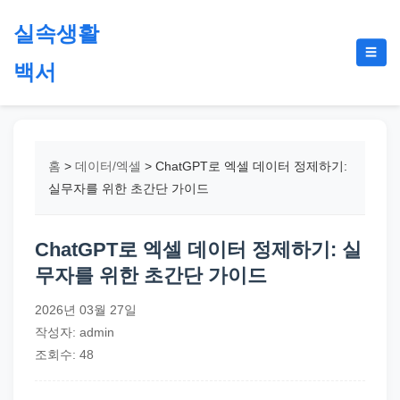
본
실속생활
문
메
☰
으
백서
뉴
토
로
글
절
건
약,
너
재
뛰
홈
>
데이터/엑셀
>
ChatGPT로 엑셀 데이터 정제하기:
테
기
실무자를 위한 초간단 가이드
크,
지
ChatGPT로 엑셀 데이터 정제하기: 실
원
무자를 위한 초간단 가이드
금,
정
2026년 03월 27일
부
작성자: admin
정
조회수: 48
책,