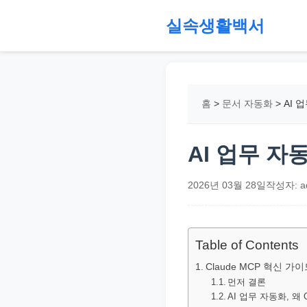
본
실속생활백서
문
으
절
로
약,
건
재
홈
>
문서 자동화
>
AI 
너
테
뛰
크,
기
지
AI 업무 자
원
금,
2026년 03월 28일
작성자: a
정
부
정
Table of Contents
책,
Claude MCP 혁신 가
직
먼저 결론
AI 업무 자동화, 왜 
장