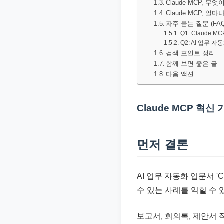
Claude MCP, 
문
Claude MCP, 얼
서
자주 묻는 질문 (FAQ
Q1: Claud
와
Q2: AI 업무
민
검색 포인트 정리
원
함께 보면 좋은 글
다음 액션
정
보
를
Claude MCP 혁신
실
제
먼저 결론
검
색
키
AI 업무 자동화 입문서 '
워
수 있는 사례를 익힐 수 
드
보고서, 회의록, 제안서
기