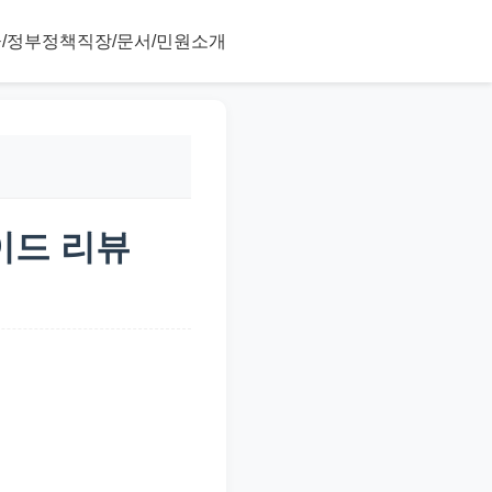
/정부정책
직장/문서/민원
소개
가이드 리뷰