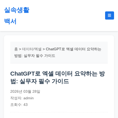
본
실속생활
문
메
☰
으
백서
뉴
토
로
글
절
건
약,
너
재
뛰
홈
>
데이터/엑셀
>
ChatGPT로 엑셀 데이터 요약하는
테
기
방법: 실무자 필수 가이드
크,
지
ChatGPT로 엑셀 데이터 요약하는 방
원
법: 실무자 필수 가이드
금,
정
2026년 03월 28일
부
작성자: admin
정
조회수: 43
책,