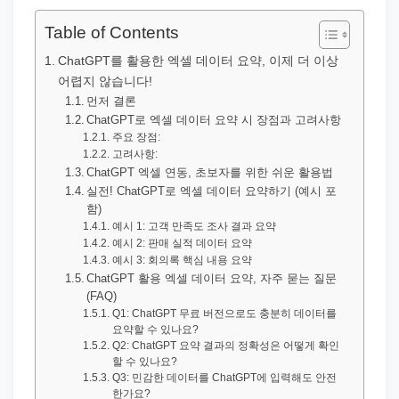
직
장
Table of Contents
문
ChatGPT를 활용한 엑셀 데이터 요약, 이제 더 이상
서
어렵지 않습니다!
와
먼저 결론
ChatGPT로 엑셀 데이터 요약 시 장점과 고려사항
민
주요 장점:
원
고려사항:
ChatGPT 엑셀 연동, 초보자를 위한 쉬운 활용법
정
실전! ChatGPT로 엑셀 데이터 요약하기 (예시 포
보
함)
를
예시 1: 고객 만족도 조사 결과 요약
예시 2: 판매 실적 데이터 요약
실
예시 3: 회의록 핵심 내용 요약
제
ChatGPT 활용 엑셀 데이터 요약, 자주 묻는 질문
(FAQ)
검
Q1: ChatGPT 무료 버전으로도 충분히 데이터를
색
요약할 수 있나요?
Q2: ChatGPT 요약 결과의 정확성은 어떻게 확인
키
할 수 있나요?
워
Q3: 민감한 데이터를 ChatGPT에 입력해도 안전
한가요?