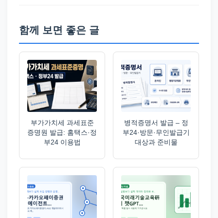
함께 보면 좋은 글
부가가치세 과세표준
병적증명서 발급 – 정
증명원 발급: 홈택스·정
부24·방문·무인발급기
부24 이용법
대상과 준비물