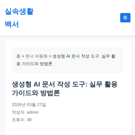
본
실속생활
문
메
☰
으
백서
뉴
토
로
글
절
건
약,
너
재
뛰
홈
>
문서 자동화
>
생성형 AI 문서 작성 도구: 실무 활
테
기
용 가이드와 방법론
크,
지
생성형 AI 문서 작성 도구: 실무 활용
원
가이드와 방법론
금,
정
2026년 03월 27일
부
작성자: admin
정
조회수: 38
책,