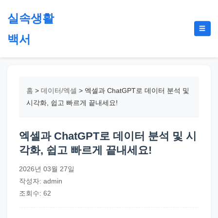
본
실속생활
문
메
☰
으
백서
뉴
토
로
글
절
건
약,
너
재
뛰
홈
>
데이터/엑셀
>
엑셀과 ChatGPT로 데이터 분석 및
테
기
시각화, 쉽고 빠르게 끝내세요!
크,
지
엑셀과 ChatGPT로 데이터 분석 및 시
원
각화, 쉽고 빠르게 끝내세요!
금,
정
2026년 03월 27일
부
작성자: admin
정
조회수: 62
책,