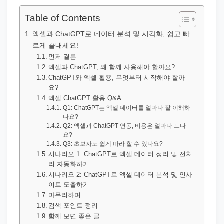
직
장
Table of Contents
문
엑셀과 ChatGPT로 데이터 분석 및 시각화, 쉽고 빠
서
르게 끝내세요!
와
먼저 결론
엑셀과 ChatGPT, 왜 함께 사용해야 할까요?
민
ChatGPT와 엑셀 활용, 무엇부터 시작해야 할까
원
요?
엑셀 ChatGPT 활용 Q&A
정
Q1: ChatGPT는 엑셀 데이터를 얼마나 잘 이해하
보
나요?
Q2: 엑셀과 ChatGPT 연동, 비용은 얼마나 드나
를
요?
실
Q3: 초보자도 쉽게 따라 할 수 있나요?
시나리오 1: ChatGPT로 엑셀 데이터 정리 및 전처
제
리 자동화하기
검
시나리오 2: ChatGPT로 엑셀 데이터 분석 및 인사
색
이트 도출하기
마무리하며
키
검색 포인트 정리
워
함께 보면 좋은 글