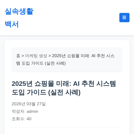
본
실속생활
문
메
☰
으
백서
뉴
토
로
글
절
건
약,
너
재
뛰
홈
>
마케팅 생성
>
2025년 쇼핑몰 미래: AI 추천 시스
테
기
템 도입 가이드 (실전 사례)
크,
지
2025년 쇼핑몰 미래: AI 추천 시스템
원
도입 가이드 (실전 사례)
금,
정
2026년 03월 27일
부
작성자: admin
정
조회수: 40
책,