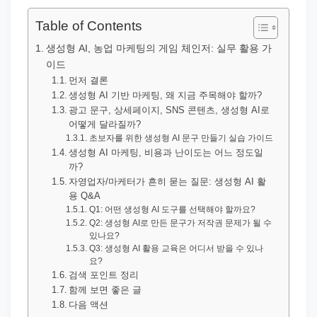
직
장
Table of Contents
문
생성형 AI, 농업 마케팅의 게임 체인저: 실무 활용 가
서
이드
와
먼저 결론
생성형 AI 기반 마케팅, 왜 지금 주목해야 할까?
민
광고 문구, 상세페이지, SNS 콘텐츠, 생성형 AI로
원
어떻게 달라질까?
초보자를 위한 생성형 AI 문구 만들기 실습 가이드
정
생성형 AI 마케팅, 비용과 난이도는 어느 정도일
보
까?
를
자영업자/마케터가 흔히 묻는 질문: 생성형 AI 활
용 Q&A
실
Q1: 어떤 생성형 AI 도구를 선택해야 할까요?
제
Q2: 생성형 AI로 만든 문구가 저작권 문제가 될 수
있나요?
검
Q3: 생성형 AI 활용 교육은 어디서 받을 수 있나
색
요?
검색 포인트 정리
키
함께 보면 좋은 글
워
다음 액션