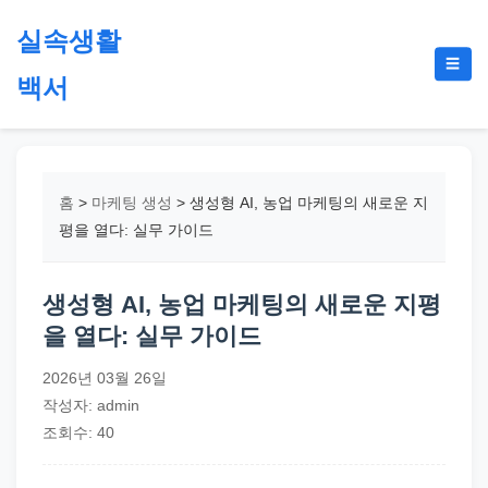
본
실속생활
문
메
☰
으
백서
뉴
토
로
글
절
건
약,
너
재
뛰
홈
>
마케팅 생성
>
생성형 AI, 농업 마케팅의 새로운 지
테
기
평을 열다: 실무 가이드
크,
지
생성형 AI, 농업 마케팅의 새로운 지평
원
을 열다: 실무 가이드
금,
정
2026년 03월 26일
부
작성자: admin
정
조회수: 40
책,