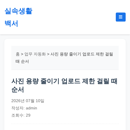
본
실속생활
문
메
☰
으
백서
뉴
토
로
글
절
건
약,
너
재
뛰
홈
>
업무 자동화
>
사진 용량 줄이기 업로드 제한 걸릴
테
기
때 순서
크,
지
사진 용량 줄이기 업로드 제한 걸릴 때
원
순서
금,
정
2026년 07월 10일
부
작성자: admin
정
조회수: 29
책,