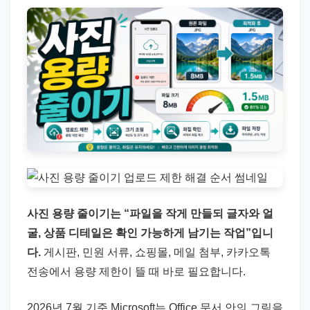
직
장
문
서
와
민
원
정
보
를
실
사진 용량 줄이기는 “파일을 작게 만들되 글자와 얼
제
굴, 상품 디테일은 확인 가능하게 남기는 작업”입니
검
다.
게시판, 민원 서류, 쇼핑몰, 메일 첨부, 카카오톡
색
전송에서 용량 제한이 뜰 때 바로 필요합니다.
키
워
2026년 7월 기준 Microsoft는 Office 문서 안의 그림을