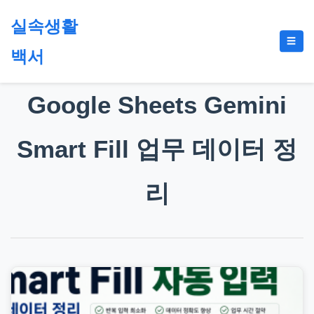
본
실속생활
문
메
☰
으
백서
뉴
토
로
글
절
건
Google Sheets Gemini
약,
너
재
뛰
테
Smart Fill 업무 데이터 정
기
크,
지
리
원
금,
정
부
정
책,