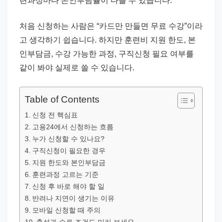
련과정마다 본인부담률이 다를 수 있습니다.
드
기
처음 신청하는 사람은 “카드만 만들면 무료 수강”이라
준
고 생각하기 쉽습니다. 하지만 훈련비 지원 한도, 본
으
인부담금, 수강 가능한 과정, 구직신청 필요 여부를
로
같이 봐야 실제로 쓸 수 있습니다.
빠
르
게
Table of Contents
정
신청 전 핵심표
리
고용24에서 신청하는 흐름
누가 신청할 수 있나요?
합
구직신청이 필요한 경우
니
지원 한도와 본인부담금
다.
훈련과정 고르는 기준
신청 후 바로 해야 할 일
반려나 지연이 생기는 이유
모바일 신청할 때 주의