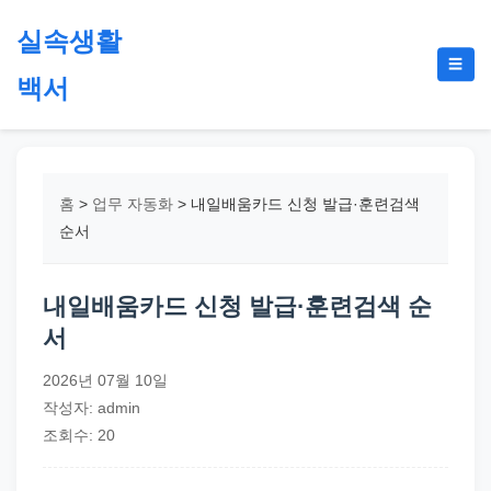
본
실속생활
문
메
☰
으
백서
뉴
토
로
글
절
건
약,
너
재
뛰
홈
>
업무 자동화
>
내일배움카드 신청 발급·훈련검색
테
기
순서
크,
지
내일배움카드 신청 발급·훈련검색 순
원
서
금,
정
2026년 07월 10일
부
작성자: admin
정
조회수: 20
책,