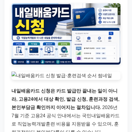
직
장
문
서
와
민
원
정
보
를
실
내일배움카드 신청은 카드 발급만 끝내는 일이 아니
제
라, 고용24에서 대상 확인, 발급 신청, 훈련과정 검색,
검
본인부담금 확인까지 이어지는 절차입니다.
2026년
색
7월 기준 고용24 공식 안내에서는 국민내일배움카드
키
로 직업능력개발훈련 비용을 지원받을 수 있으며, 훈
워