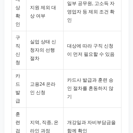
일부 공무원, 고소득 자
상
지원 제외 대
영업자 등 제외 조건 확
확
상 여부
인
인
구
실업 상태 신
직
대상에 따라 구직 신청
청자의 선행
신
이 먼저 필요할 수 있음
절차
청
카
카드사 발급과 훈련 승
드
고용24 온라
인 절차를 혼동하지 않
발
인 신청
기
급
훈
련
지역, 직종, 온
개강일과 자비부담금을
검
라인 과정
함께 확인