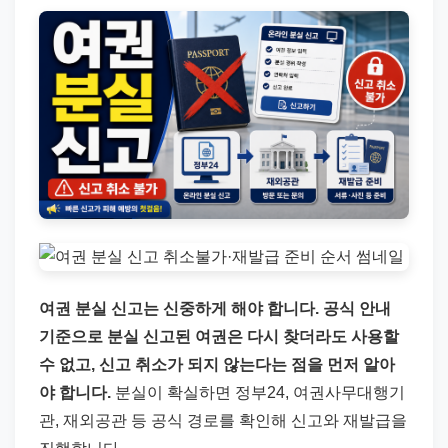
직
장
문
서
와
민
원
정
보
를
실
여권 분실 신고는 신중하게 해야 합니다. 공식 안내
제
기준으로 분실 신고된 여권은 다시 찾더라도 사용할
검
수 없고, 신고 취소가 되지 않는다는 점을 먼저 알아
색
야 합니다.
분실이 확실하면 정부24, 여권사무대행기
키
관, 재외공관 등 공식 경로를 확인해 신고와 재발급을
워