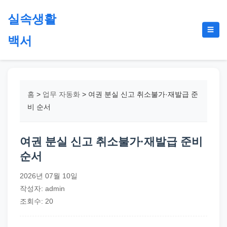
본
실속생활
문
메
☰
으
백서
뉴
토
로
글
절
건
약,
너
재
뛰
홈
>
업무 자동화
>
여권 분실 신고 취소불가·재발급 준
테
기
비 순서
크,
지
여권 분실 신고 취소불가·재발급 준비
원
순서
금,
정
2026년 07월 10일
부
작성자: admin
정
조회수: 20
책,