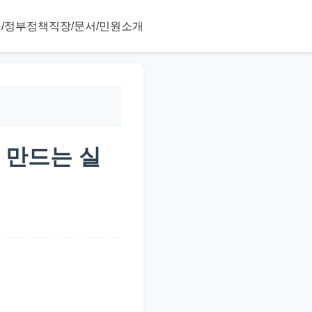
/정부정책
직장/문서/민원
소개
 만드는 실