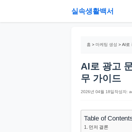
본
실속생활백서
문
으
절
로
약,
건
재
홈
>
마케팅 생성
>
AI로
너
테
뛰
크,
기
지
AI로 광고
원
무 가이드
금,
정
2026년 04월 18일
작성자: a
부
정
책,
Table of Content
직
먼저 결론
장