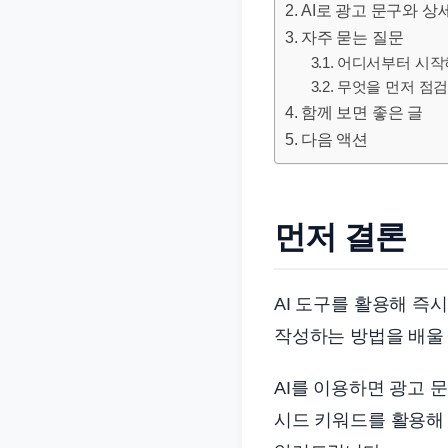
AI로 광고 문구와 
문
자주 묻는 질문
서
어디서부터 시작
와
무엇을 먼저 점검
민
함께 보면 좋은 글
원
다음 액션
정
보
를
먼저 결론
실
제
검
AI 도구를 활용해 즉
색
작성하는 방법을 배울 
키
워
AI를 이용하면 광고 
드
시드 키워드를 활용해 
기