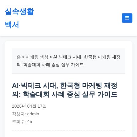
본
실속생활
문
메
☰
으
백서
뉴
토
로
글
절
건
약,
너
재
뛰
홈
>
마케팅 생성
>
AI·빅테크 시대, 한국형 마케팅 재정
테
기
의: 학술대회 사례 중심 실무 가이드
크,
지
AI·빅테크 시대, 한국형 마케팅 재정
원
의: 학술대회 사례 중심 실무 가이드
금,
정
2026년 04월 17일
부
작성자: admin
정
조회수: 45
책,