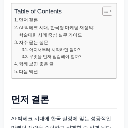
직
장
Table of Contents
문
먼저 결론
서
AI·빅테크 시대, 한국형 마케팅 재정의:
와
학술대회 사례 중심 실무 가이드
민
자주 묻는 질문
원
어디서부터 시작하면 될까?
정
무엇을 먼저 점검해야 할까?
함께 보면 좋은 글
보
다음 액션
를
실
제
검
먼저 결론
색
키
AI·빅테크 시대에 한국 실정에 맞는 성공적인
워
마케팅 전략을 수립하고 실행할 수 있게 된다.