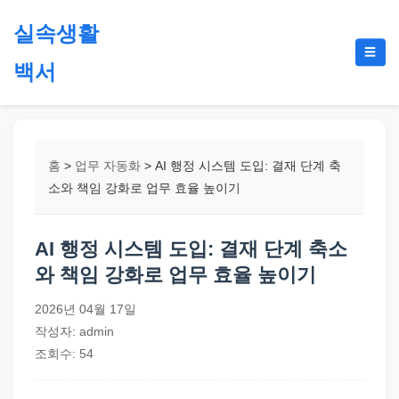
본
실속생활
문
메
☰
으
백서
뉴
토
로
글
절
건
약,
너
재
뛰
홈
>
업무 자동화
>
AI 행정 시스템 도입: 결재 단계 축
테
기
소와 책임 강화로 업무 효율 높이기
크,
지
AI 행정 시스템 도입: 결재 단계 축소
원
와 책임 강화로 업무 효율 높이기
금,
정
2026년 04월 17일
부
작성자: admin
정
조회수: 54
책,