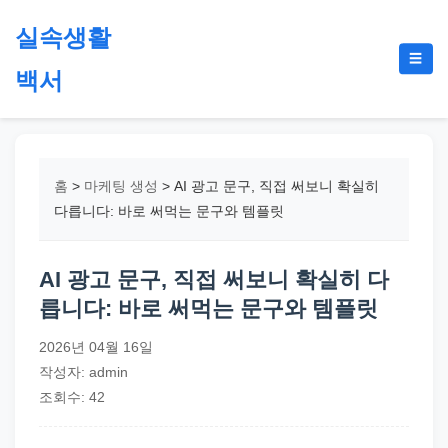
본
실속생활
문
메
☰
으
백서
뉴
토
로
글
절
건
약,
너
재
뛰
홈
>
마케팅 생성
>
AI 광고 문구, 직접 써보니 확실히
테
기
다릅니다: 바로 써먹는 문구와 템플릿
크,
지
AI 광고 문구, 직접 써보니 확실히 다
원
릅니다: 바로 써먹는 문구와 템플릿
금,
정
2026년 04월 16일
부
작성자: admin
정
조회수: 42
책,