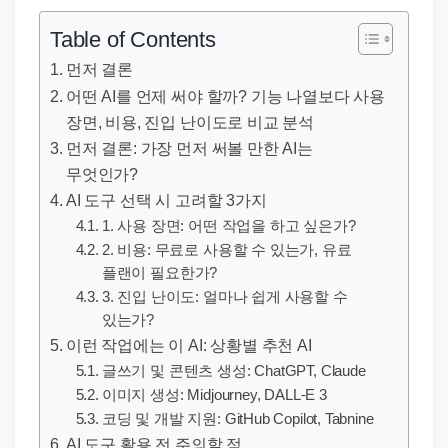
직
장
Table of Contents
문
먼저 결론
서
어떤 AI를 언제 써야 할까? 기능 나열보다 사용
와
장면, 비용, 진입 난이도로 비교 분석
민
먼저 결론: 가장 먼저 써볼 만한 AI는
원
무엇인가?
정
AI 도구 선택 시 고려할 3가지
보
1. 사용 장면: 어떤 작업을 하고 싶은가?
2. 비용: 무료로 사용할 수 있는가, 유료
를
플랜이 필요한가?
실
3. 진입 난이도: 얼마나 쉽게 사용할 수
제
있는가?
검
이런 작업에는 이 AI: 상황별 추천 AI
색
글쓰기 및 콘텐츠 생성: ChatGPT, Claude
키
이미지 생성: Midjourney, DALL-E 3
코딩 및 개발 지원: GitHub Copilot, Tabnine
워
AI 도구 활용 전 주의할 점