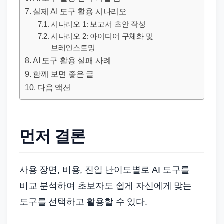
드
실제 AI 도구 활용 시나리오
기
시나리오 1: 보고서 초안 작성
준
시나리오 2: 아이디어 구체화 및
으
브레인스토밍
로
AI 도구 활용 실패 사례
빠
함께 보면 좋은 글
르
다음 액션
게
정
리
먼저 결론
합
니
사용 장면, 비용, 진입 난이도별로 AI 도구를
다.
비교 분석하여 초보자도 쉽게 자신에게 맞는
도구를 선택하고 활용할 수 있다.