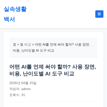
본
실속생활
문
메
☰
으
백서
뉴
토
로
글
절
건
약,
너
재
뛰
홈
>
툴 비교
>
어떤 AI를 언제 써야 할까? 사용 장면,
테
기
비용, 난이도별 AI 도구 비교
크,
지
어떤 AI를 언제 써야 할까? 사용 장면,
원
비용, 난이도별 AI 도구 비교
금,
정
2026년 04월 15일
부
작성자: admin
정
조회수: 31
책,