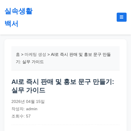
본
실속생활
문
메
☰
으
백서
뉴
토
로
글
절
건
약,
너
재
뛰
홈
>
마케팅 생성
>
AI로 즉시 판매 및 홍보 문구 만들
테
기
기: 실무 가이드
크,
지
AI로 즉시 판매 및 홍보 문구 만들기:
원
실무 가이드
금,
정
2026년 04월 15일
부
작성자: admin
정
조회수: 57
책,