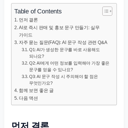
직
장
Table of Contents
문
먼저 결론
서
AI로 즉시 판매 및 홍보 문구 만들기: 실무
와
가이드
민
자주 묻는 질문(FAQ): AI 문구 작성 관련 Q&A
원
Q1: AI가 생성한 문구를 바로 사용해도
되나요?
정
Q2: AI에게 어떤 정보를 입력해야 가장 좋은
보
문구를 얻을 수 있나요?
를
Q3: AI 문구 작성 시 주의해야 할 점은
실
무엇인가요?
제
함께 보면 좋은 글
검
다음 액션
색
키
워
먼저 결론