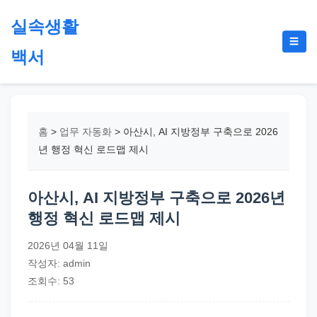
본
실속생활
문
메
☰
으
백서
뉴
토
로
글
절
건
약,
너
재
뛰
홈
>
업무 자동화
>
아산시, AI 지방정부 구축으로 2026
테
기
년 행정 혁신 로드맵 제시
크,
지
아산시, AI 지방정부 구축으로 2026년
원
행정 혁신 로드맵 제시
금,
정
2026년 04월 11일
부
작성자: admin
정
조회수: 53
책,