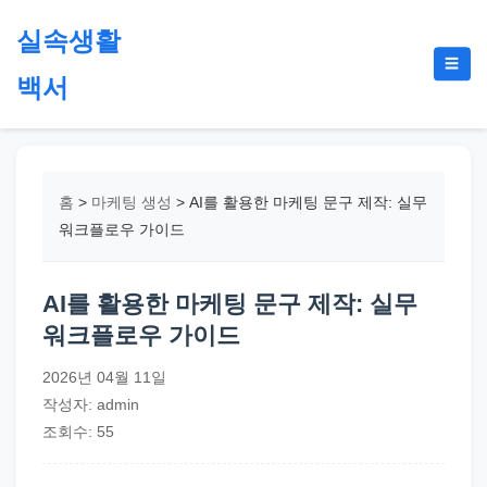
본
실속생활
문
메
☰
으
백서
뉴
토
로
글
절
건
약,
너
재
뛰
홈
>
마케팅 생성
>
AI를 활용한 마케팅 문구 제작: 실무
테
기
워크플로우 가이드
크,
지
AI를 활용한 마케팅 문구 제작: 실무
원
워크플로우 가이드
금,
정
2026년 04월 11일
부
작성자: admin
정
조회수: 55
책,