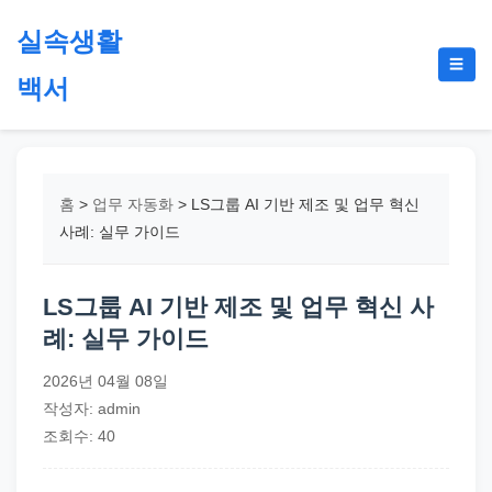
본
실속생활
문
메
☰
으
백서
뉴
토
로
글
절
건
약,
너
재
뛰
홈
>
업무 자동화
>
LS그룹 AI 기반 제조 및 업무 혁신
테
기
사례: 실무 가이드
크,
지
LS그룹 AI 기반 제조 및 업무 혁신 사
원
례: 실무 가이드
금,
정
2026년 04월 08일
부
작성자: admin
정
조회수: 40
책,