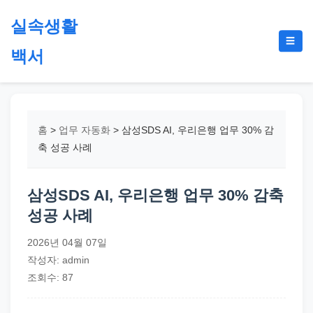
본
실속생활
문
메
☰
으
백서
뉴
토
로
글
절
건
약,
너
재
뛰
홈
>
업무 자동화
>
삼성SDS AI, 우리은행 업무 30% 감
테
기
축 성공 사례
크,
지
삼성SDS AI, 우리은행 업무 30% 감축
원
성공 사례
금,
정
2026년 04월 07일
부
작성자: admin
정
조회수: 87
책,