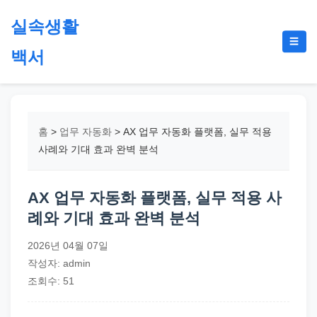
본
실속생활
문
메
☰
으
백서
뉴
토
로
글
절
건
약,
너
재
뛰
홈
>
업무 자동화
>
AX 업무 자동화 플랫폼, 실무 적용
테
기
사례와 기대 효과 완벽 분석
크,
지
AX 업무 자동화 플랫폼, 실무 적용 사
원
례와 기대 효과 완벽 분석
금,
정
2026년 04월 07일
부
작성자: admin
정
조회수: 51
책,