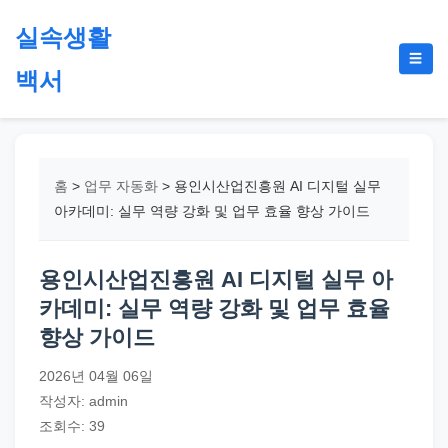
본
실속생활
문
메
☰
으
백서
뉴
토
로
글
절
건
약,
너
재
뛰
홈
>
업무 자동화
>
용인시산업진흥원 AI 디지털 실무
테
기
아카데미: 실무 역량 강화 및 업무 효율 향상 가이드
크,
지
용인시산업진흥원 AI 디지털 실무 아
원
카데미: 실무 역량 강화 및 업무 효율
금,
향상 가이드
정
부
2026년 04월 06일
정
작성자: admin
책,
조회수: 39