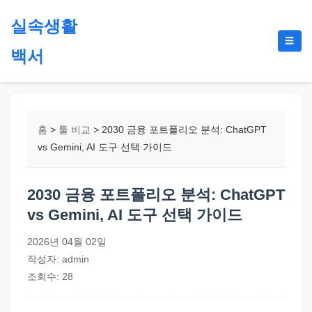
본
실속생활
문
메
☰
으
백서
뉴
토
로
글
절
건
약,
너
재
뛰
홈
>
툴 비교
>
2030 금융 포트폴리오 분석: ChatGPT
테
기
vs Gemini, AI 도구 선택 가이드
크,
지
2030 금융 포트폴리오 분석: ChatGPT
원
vs Gemini, AI 도구 선택 가이드
금,
정
2026년 04월 02일
부
작성자: admin
정
조회수: 28
책,