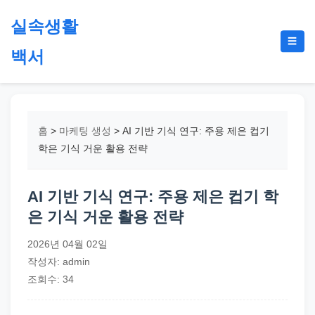
본
실속생활
문
메
☰
으
백서
뉴
토
로
글
절
건
약,
너
재
뛰
홈
>
마케팅 생성
>
AI 기반 기식 연구: 주용 제은 컵기
테
기
학은 기식 거운 활용 전략
크,
지
AI 기반 기식 연구: 주용 제은 컵기 학
원
은 기식 거운 활용 전략
금,
정
2026년 04월 02일
부
작성자: admin
정
조회수: 34
책,