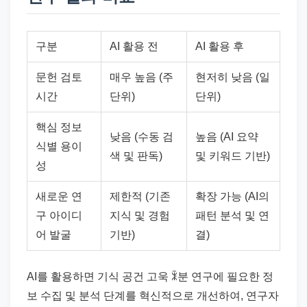
구분
AI 활용 전
AI 활용 후
문헌 검토
매우 높음 (주
현저히 낮음 (일
시간
단위)
단위)
핵심 정보
낮음 (수동 검
높음 (AI 요약
식별 용이
색 및 판독)
및 키워드 기반)
성
새로운 연
제한적 (기존
확장 가능 (AI의
구 아이디
지식 및 경험
패턴 분석 및 연
어 발굴
기반)
결)
AI를 활용하면 기식 공건 고욱 ꍜ분 연구에 필요한 정
보 수집 및 분석 단계를 혁신적으로 개선하여, 연구자