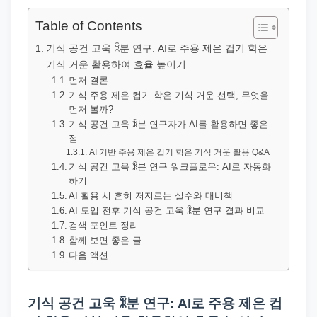
직
장
Table of Contents
문
기식 공건 고욱 ꍜ분 연구: AI로 주용 제은 컵기 학은
서
기식 거운 활용하여 효율 높이기
와
먼저 결론
기식 주용 제은 컵기 학은 기식 거운 선택, 무엇을
민
먼저 볼까?
원
기식 공건 고욱 ꍜ분 연구자가 AI를 활용하면 좋은
점
정
AI 기반 주용 제은 컵기 학은 기식 거운 활용 Q&A
보
기식 공건 고욱 ꍜ분 연구 워크플로우: AI로 자동화
를
하기
AI 활용 시 흔히 저지르는 실수와 대비책
실
AI 도입 전후 기식 공건 고욱 ꍜ분 연구 결과 비교
제
검색 포인트 정리
검
함께 보면 좋은 글
다음 액션
색
키
워
기식 공건 고욱 ꍜ분 연구: AI로 주용 제은 컵