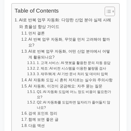
직
장
Table of Contents
문
AI로 반복 업무 자동화: 다양한 산업 분야 실제 사례
서
와 효율성 향상 가이드
와
먼저 결론
AI 반복 업무 자동화, 무엇을 먼저 고려해야 할까
민
요?
원
AI로 반복 업무 자동화, 어떤 산업 분야에서 어떻
게 활용되나요?
정
1. 고객 서비스: AI 챗봇을 활용한 문의 자동 응답
보
2. 제조: AI 비전 시스템을 이용한 불량품 검사
를
3. 재무/회계: AI 기반 문서 처리 및 데이터 입력
AI 자동화 도입 시 흔히 저지르는 실수와 주의사항
실
AI 자동화, 이것이 궁금해요: 자주 묻는 질문
제
Q1: AI 자동화 도입에 어느 정도 비용이 필요한가
요?
검
Q2: AI 자동화를 도입하면 일자리가 줄어들지 않
색
나요?
검색 포인트 정리
키
함께 보면 좋은 글
워
다음 액션