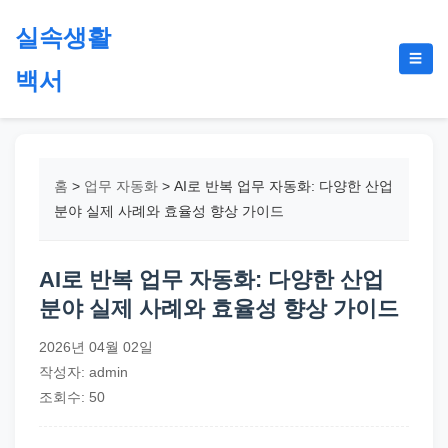
본
실속생활
문
메
☰
으
백서
뉴
토
로
글
절
건
약,
너
재
뛰
홈
>
업무 자동화
>
AI로 반복 업무 자동화: 다양한 산업
테
기
분야 실제 사례와 효율성 향상 가이드
크,
지
AI로 반복 업무 자동화: 다양한 산업
원
분야 실제 사례와 효율성 향상 가이드
금,
정
2026년 04월 02일
부
작성자: admin
정
조회수: 50
책,