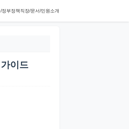
/정부정책
직장/문서/민원
소개
 가이드