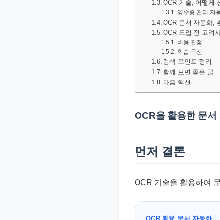
OCR 기술, 어떻게
문
영수증 관리 자동
서
OCR 문서 자동화,
OCR 도입 전 고려
와
비용 관점
민
학습 곡선
검색 포인트 정리
원
함께 보면 좋은 글
정
다음 액션
보
를
OCR을 활용한 문서
실
제
검
먼저 결론
색
키
OCR 기술을 활용하여 
워
드
기
OCR 활용 문서 자동화