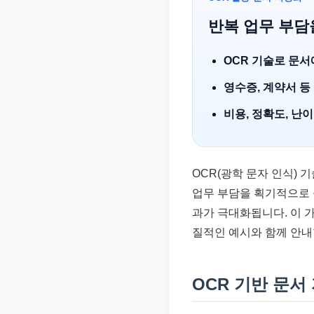
준
반복 업무 부담
으
로
OCR 기술로 문
빠
영수증, 계약서 등
르
게
비용, 정확도, 난
정
리
합
OCR(광학 문자 인식) 
니
업무 부담을 획기적으로 줄
다.
과가 극대화됩니다. 이 
질적인 예시와 함께 안내
OCR 기반 문서