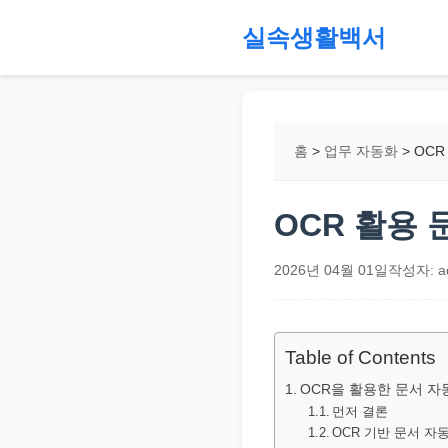
본
실속생활백서
문
으
절
로
약,
건
재
홈
>
업무 자동화
>
OCR
너
테
뛰
크,
기
지
OCR 활용
원
금,
2026년 04월 01일
작성자: a
정
부
정
Table of Contents
책,
OCR을 활용한 문서 자
직
먼저 결론
OCR 기반 문서 자
장