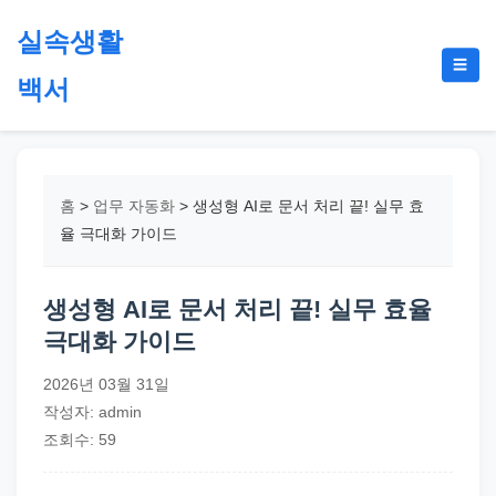
본
실속생활
문
메
☰
으
백서
뉴
토
로
글
절
건
약,
너
재
뛰
홈
>
업무 자동화
>
생성형 AI로 문서 처리 끝! 실무 효
테
기
율 극대화 가이드
크,
지
생성형 AI로 문서 처리 끝! 실무 효율
원
극대화 가이드
금,
정
2026년 03월 31일
부
작성자: admin
정
조회수: 59
책,