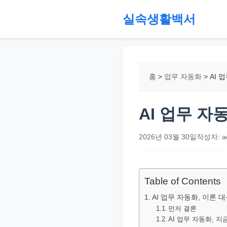
본
실속생활백서
문
으
절
로
약,
건
재
홈
>
업무 자동화
>
AI 
너
테
뛰
크,
기
지
AI 업무 
원
금,
2026년 03월 30일
작성자: a
정
부
정
Table of Contents
책,
AI 업무 자동화, 이론
직
먼저 결론
AI 업무 자동화, 
장