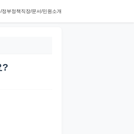
/정부정책
직장/문서/민원
소개
요?