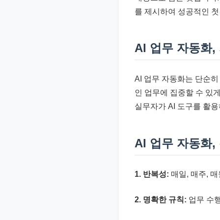
준
를 제시하여 성공적인 
으
로
AI 업무 자동화
빠
르
게
AI 업무 자동화는 단순히
정
인 업무에 집중할 수 있
리
실무자가 AI 도구를 활
합
니
AI 업무 자동화
다.
1. 반복성:
매일, 매주, 
2. 명확한 규칙:
업무 수행