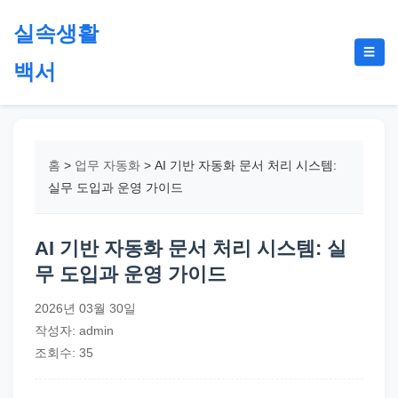
본
실속생활
문
메
☰
으
백서
뉴
토
로
글
절
건
약,
너
재
뛰
홈
>
업무 자동화
>
AI 기반 자동화 문서 처리 시스템:
테
기
실무 도입과 운영 가이드
크,
지
AI 기반 자동화 문서 처리 시스템: 실
원
무 도입과 운영 가이드
금,
정
2026년 03월 30일
부
작성자: admin
정
조회수: 35
책,