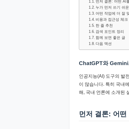
먼저 결론: 어떤 AI
문
누가 먼저 쓰기 쉬운
서
어떤 작업에 더 잘 
비용과 접근성 체크
와
한 줄 추천
민
검색 포인트 정리
원
함께 보면 좋은 글
다음 액션
정
보
를
ChatGPT와 Gemi
실
인공지능(AI) 도구의 발
제
이 많습니다. 특히 국내
검
해, 국내 언론에 소개된 
색
키
워
먼저 결론: 어떤
드
기