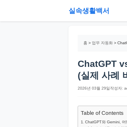
본
실속생활백서
문
으
절
로
약,
건
재
홈
>
업무 자동화
>
Cha
너
테
뛰
크,
기
지
ChatGPT 
원
(실제 사례 
금,
정
2026년 03월 29일
작성자: a
부
정
책,
Table of Contents
직
ChatGPT와 Gemini
장