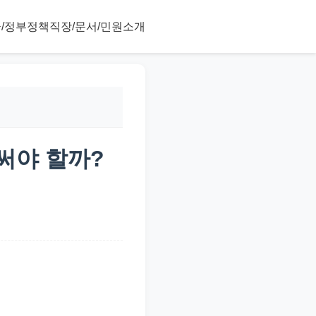
/정부정책
직장/문서/민원
소개
저 써야 할까?