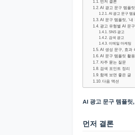
먼저 결론
문
AI 광고 문구 템플
서
AI 광고 문구 
AI 문구 템플릿, ‘
와
광고 유형별 AI 문
민
SNS 광고
검색 광고
원
이메일 마케팅
정
AI 생성 문구, 효과
보
AI 문구 템플릿 활
자주 묻는 질문
를
검색 포인트 정리
실
함께 보면 좋은 글
제
다음 액션
검
색
AI 광고 문구 템플릿
키
워
먼저 결론
드
기