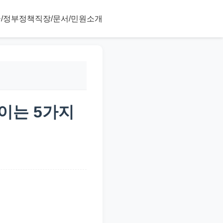
/정부정책
직장/문서/민원
소개
높이는 5가지