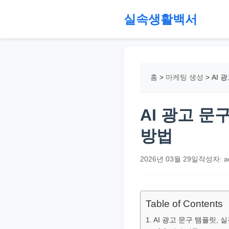
본
실속생활백서
문
으
절
로
약,
건
재
홈
>
마케팅 생성
>
AI 
너
테
뛰
크,
기
지
AI 광고 문
원
방법
금,
정
2026년 03월 29일
작성자: a
부
정
책,
Table of Contents
직
AI 광고 문구 템플릿, 
장