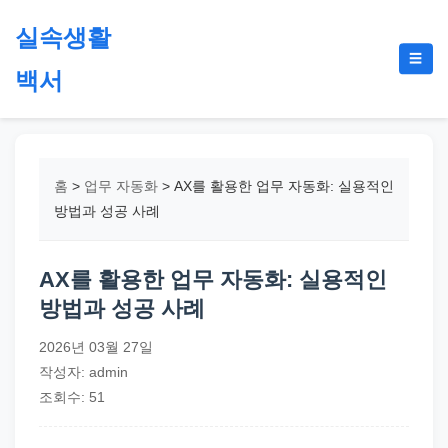
본
실속생활
문
메
☰
으
백서
뉴
토
로
글
절
건
약,
너
재
뛰
홈
>
업무 자동화
>
AX를 활용한 업무 자동화: 실용적인
테
기
방법과 성공 사례
크,
지
AX를 활용한 업무 자동화: 실용적인
원
방법과 성공 사례
금,
정
2026년 03월 27일
부
작성자: admin
정
조회수: 51
책,