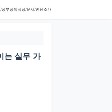
/정부정책
직장/문서/민원
소개
이는 실무 가