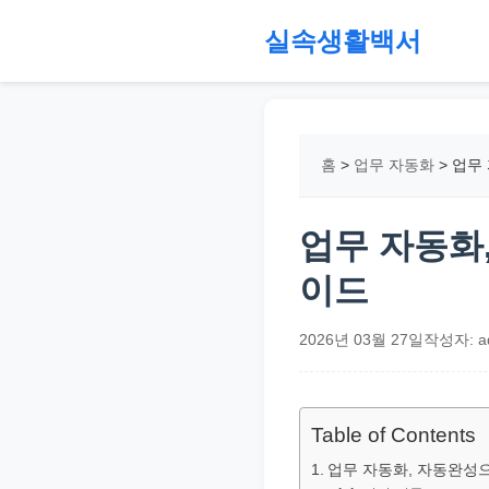
본
실속생활백서
문
으
절
로
약,
건
재
홈
>
업무 자동화
>
업무 
너
테
뛰
크,
기
지
업무 자동화
원
이드
금,
정
2026년 03월 27일
작성자: a
부
정
책,
Table of Contents
직
업무 자동화, 자동완성으
장