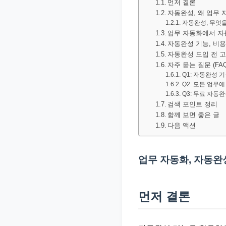
먼저 결론
문
자동완성, 왜 업무
서
자동완성, 무엇을
업무 자동화에서 자
와
자동완성 기능, 비
민
자동완성 도입 전 
원
자주 묻는 질문 (FAQ
Q1: 자동완성 
정
Q2: 모든 업무
보
Q3: 무료 자동
검색 포인트 정리
를
함께 보면 좋은 글
실
다음 액션
제
검
업무 자동화, 자동완
색
키
워
먼저 결론
드
기