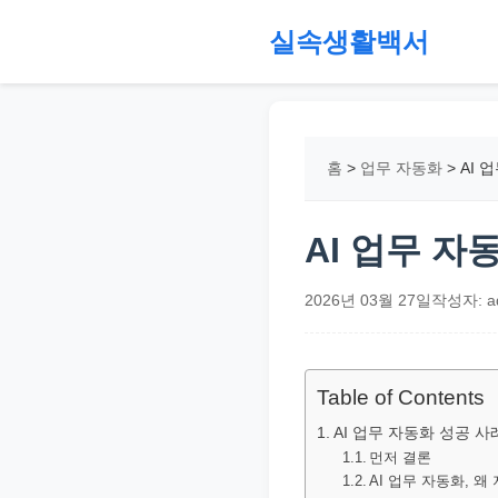
본
실속생활백서
문
으
절
로
약,
건
재
홈
>
업무 자동화
>
AI 
너
테
뛰
크,
기
지
AI 업무 자
원
금,
2026년 03월 27일
작성자: a
정
부
정
Table of Contents
책,
AI 업무 자동화 성공 사
직
먼저 결론
AI 업무 자동화, 
장