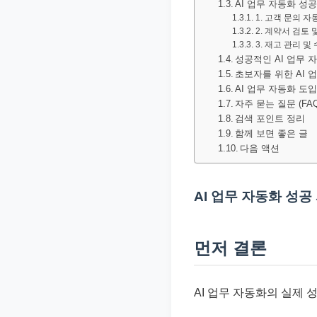
AI 업무 자동화 성공
문
1. 고객 문의 자
서
2. 계약서 검토 
3. 재고 관리 및
와
성공적인 AI 업무 
민
초보자를 위한 AI 
AI 업무 자동화 도
원
자주 묻는 질문 (FAQ
정
검색 포인트 정리
보
함께 보면 좋은 글
다음 액션
를
실
제
AI 업무 자동화 성공
검
색
먼저 결론
키
워
드
AI 업무 자동화의 실제 
기