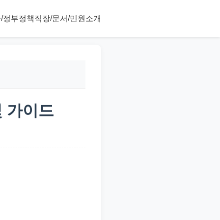
/정부정책
직장/문서/민원
소개
및 가이드