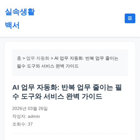
본
실속생활
문
메
☰
으
백서
뉴
토
로
글
절
건
약,
너
재
뛰
홈
>
업무 자동화
>
AI 업무 자동화: 반복 업무 줄이는
테
기
필수 도구와 서비스 완벽 가이드
크,
지
AI 업무 자동화: 반복 업무 줄이는 필
원
수 도구와 서비스 완벽 가이드
금,
정
2026년 03월 26일
부
작성자: admin
정
조회수: 37
책,