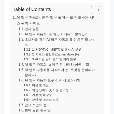
직
장
Table of Contents
문
AI 업무 자동화: 반복 업무 줄이는 필수 도구와 서비
서
스 완벽 가이드
와
먼저 결론
AI 업무 자동화, 왜 지금 시작해야 할까요?
민
초보자를 위한 AI 업무 자동화 필수 도구 및 서비
원
스
1. 챗GPT (ChatGPT) 및 유사 AI 챗봇
정
2. 자동화 플랫폼 (Zapier, Make 등)
보
3. AI 기반 문서 분석 및 처리 도구
를
AI 업무 자동화, 실제 적용 사례와 성공 비결
AI 업무 자동화를 시작하기 전, 무엇을 준비해야
실
할까요?
제
AI 업무 자동화 도구 선택 시 고려사항
비용 및 예산
검
학습 난이도 및 사용 편의성
색
기능 및 확장성
보안 및 데이터 보호
키
검색 포인트 정리
워
함께 보면 좋은 글