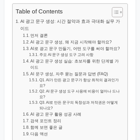
직
장
Table of Contents
문
AI 광고 문구 생성: 시간 절약과 효과 극대화 실무 가
서
이드
와
먼저 결론
AI 광고 문구 생성, 왜 지금 시작해야 할까요?
민
AI로 광고 문구 만들기, 어떤 도구를 써야 할까요?
원
주요 AI 문구 생성 도구 고려 사항
AI 광고 문구 생성 실습: 초보자를 위한 단계별 가
정
이드
보
AI 문구 생성, 자주 묻는 질문과 답변 (FAQ)
를
Q1. AI가 만든 광고 문구가 항상 최적의 결과인가
요?
실
Q2. AI 문구 생성 도구 사용에 비용이 얼마나 드나
제
요?
Q3. AI로 만든 문구의 독창성과 저작권은 어떻게
검
되나요?
색
AI 광고 문구 활용 성공 사례
검색 포인트 정리
키
함께 보면 좋은 글
워
다음 액션