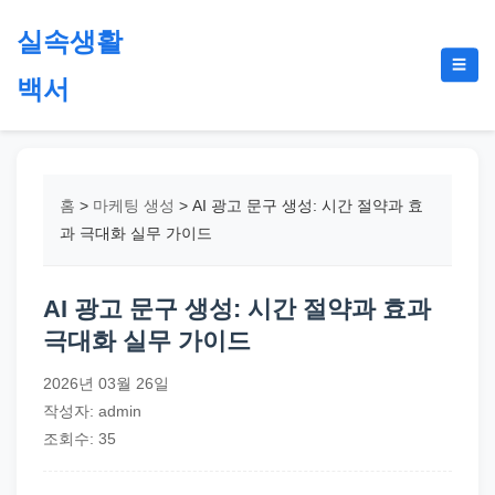
본
실속생활
문
메
☰
으
백서
뉴
토
로
글
절
건
약,
너
재
뛰
홈
>
마케팅 생성
>
AI 광고 문구 생성: 시간 절약과 효
테
기
과 극대화 실무 가이드
크,
지
AI 광고 문구 생성: 시간 절약과 효과
원
극대화 실무 가이드
금,
정
2026년 03월 26일
부
작성자: admin
정
조회수: 35
책,