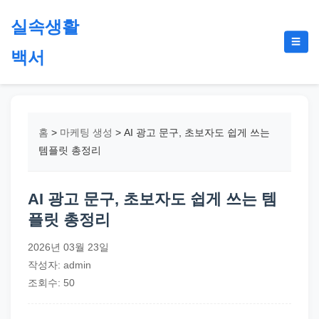
본
실속생활
문
메
☰
으
백서
뉴
토
로
글
절
건
약,
너
재
뛰
홈
>
마케팅 생성
>
AI 광고 문구, 초보자도 쉽게 쓰는
테
기
템플릿 총정리
크,
지
AI 광고 문구, 초보자도 쉽게 쓰는 템
원
플릿 총정리
금,
정
2026년 03월 23일
부
작성자: admin
정
조회수: 50
책,