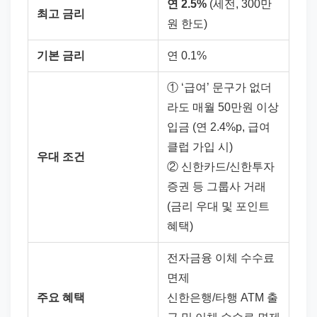
연 2.5%
(세전, 300만
최고 금리
원 한도)
기본 금리
연 0.1%
① ‘급여’ 문구가 없더
라도 매월 50만원 이상
입금 (연 2.4%p, 급여
클럽 가입 시)
우대 조건
② 신한카드/신한투자
증권 등 그룹사 거래
(금리 우대 및 포인트
혜택)
전자금융 이체 수수료
면제
주요 혜택
신한은행/타행 ATM 출