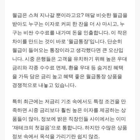
직
장
월급은 스쳐 지나갈 뿐이라고요? 매달 비슷한 월급을
문
받아도 누구는 이자로 커피 한 잔을 더 사 마시고, 누
서
구는 비싼 수수료를 내가며 돈을 인출합니다. 이 작은
와
차이를 만드는 것이 바로 ‘월급통장’입니다. 단순히
민
월급이 들어오는 통장이라고 생각했다면 큰 오산입
원
니다. 시중 은행들은 고객을 유치하기 위해 높은 우대
정
금리와 각종 수수료 면제, 환율 우대 등 숨겨진 혜택
보
을 가득 담은 금리 높고 혜택 좋은 월급통장 상품을
를
경쟁적으로 내놓고 있습니다.
실
제
특히 최근에는 저금리 기조 속에서도 특정 조건을 만
검
족하면 시중 금리보다 훨씬 높은 이자를 제공하는 상
색
품들이 많아, 정보에 밝은 직장인들 사이에서는 이미
키
‘재테크의 첫걸음’으로 통합니다. 하지만 수많은 상품
워
정보 속에서 옥석을 가리기란 쉽지 않죠.