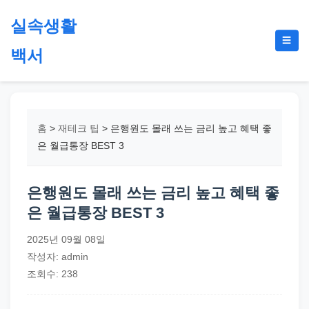
본
실속생활
문
메
☰
으
백서
뉴
토
로
글
절
건
약,
너
재
뛰
홈
>
재테크 팁
>
은행원도 몰래 쓰는 금리 높고 혜택 좋
테
기
은 월급통장 BEST 3
크,
지
은행원도 몰래 쓰는 금리 높고 혜택 좋
원
은 월급통장 BEST 3
금,
정
2025년 09월 08일
부
작성자: admin
정
조회수: 238
책,