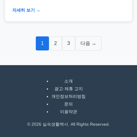
자세히 보기 →
글
1
2
3
다음 →
탐
색
소개
광고·제휴 고지
개인정보처리방침
문의
이용약관
© 2026 실속생활백서. All Rights Reserved.