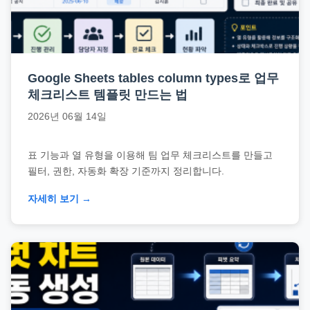
직
장
문
서
Google Sheets tables column types로 업무
와
체크리스트 템플릿 만드는 법
민
2026년 06월 14일
원
정
표 기능과 열 유형을 이용해 팀 업무 체크리스트를 만들고
보
필터, 권한, 자동화 확장 기준까지 정리합니다.
를
실
자세히 보기 →
제
검
색
키
워