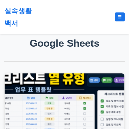
본
실속생활
문
메
☰
으
백서
뉴
토
로
글
절
건
Google Sheets
약,
너
재
뛰
테
기
크,
지
원
금,
정
부
정
책,