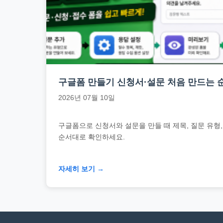
문
서
와
민
원
정
구글폼 만들기 신청서·설문 처음 만드는 
보
2026년 07월 10일
를
실
구글폼으로 신청서와 설문을 만들 때 제목, 질문 유형,
제
순서대로 확인하세요.
검
색
자세히 보기 →
키
워
드
기