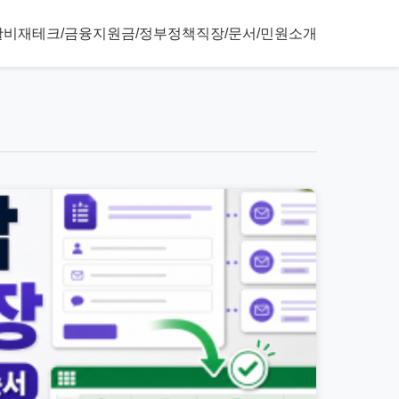
활비
재테크/금융
지원금/정부정책
직장/문서/민원
소개