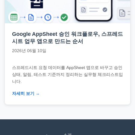
직
장
문
서
Google AppSheet 승인 워크플로우, 스프레드
와
시트 업무 앱으로 만드는 순서
민
2026년 06월 10일
원
정
스프레드시트 요청 데이터를 AppSheet 앱으로 바꾸고 승인
보
상태, 알림, 테스트 기준까지 정리하는 실무형 체크리스트입
를
니다.
실
제
자세히 보기 →
검
색
키
워