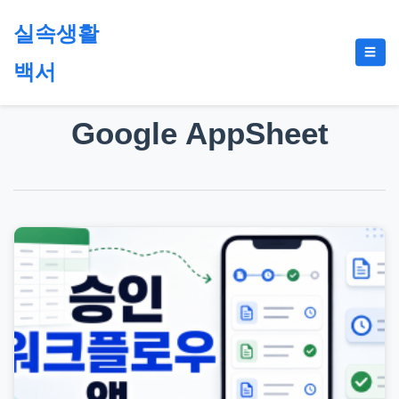
본
실속생활
문
메
☰
으
백서
뉴
토
로
글
절
건
Google AppSheet
약,
너
재
뛰
테
기
크,
지
원
금,
정
부
정
책,