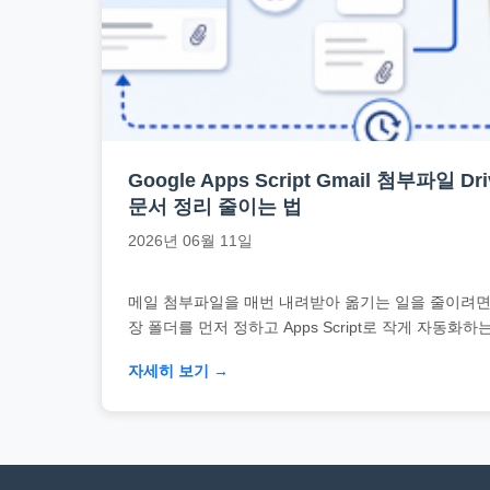
문
서
와
민
원
정
Google Apps Script Gmail 첨부파일 
보
문서 정리 줄이는 법
를
2026년 06월 11일
실
제
메일 첨부파일을 매번 내려받아 옮기는 일을 줄이려면 Gma
검
장 폴더를 먼저 정하고 Apps Script로 작게 자동화
색
자세히 보기 →
키
워
드
기