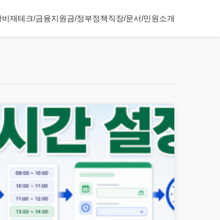
활비
재테크/금융
지원금/정부정책
직장/문서/민원
소개