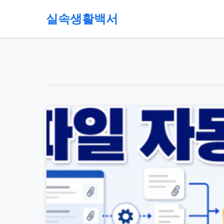
본
실속생활백서
문
으
절
로
약,
건
재
너
테
뛰
크,
기
지
원
금,
정
부
정
책,
직
장