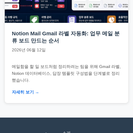
직
장
문
서
Notion Mail Gmail 라벨 자동화: 업무 메일 분
와
류 보드 만드는 순서
민
2026년 06월 12일
원
정
메일함을 할 일 보드처럼 정리하려는 팀을 위해 Gmail 라벨,
보
Notion 데이터베이스, 답장 템플릿 구성법을 단계별로 정리
를
했습니다.
실
제
자세히 보기 →
검
색
키
워