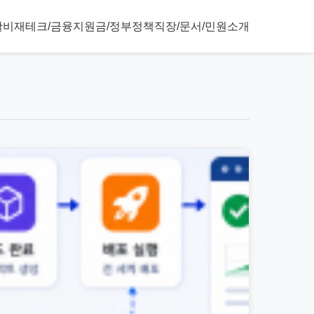
활비
재테크/금융
지원금/정부정책
직장/문서/민원
소개