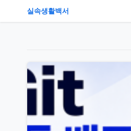
본
실속생활백서
문
으
절
로
약,
건
재
너
테
뛰
크,
기
지
원
금,
정
부
정
책,
직
장