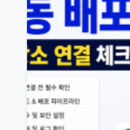
문
서
와
민
원
정
보
를
실
제
검
색
키
워
드
기