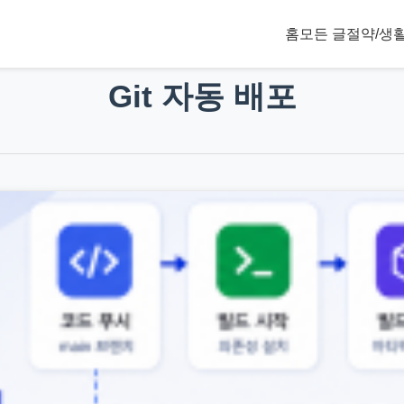
홈
모든 글
절약/생
Git 자동 배포