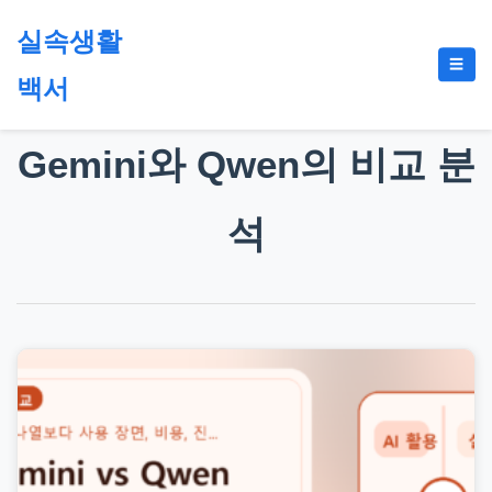
본
실속생활
문
메
☰
으
백서
뉴
토
로
글
절
건
Gemini와 Qwen의 비교 분
약,
너
재
뛰
테
석
기
크,
지
원
금,
정
부
정
책,